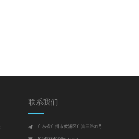
联系我们
广东省广州市黄浦区广汕三路31号
示
1054578403@qq.com